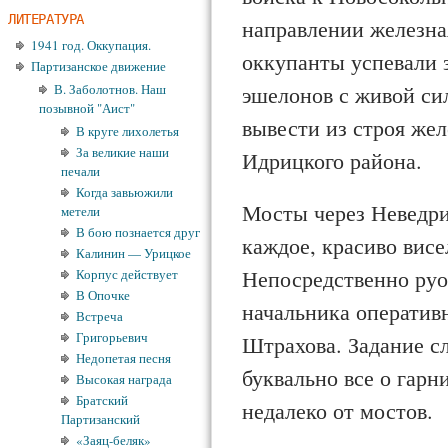
ЛИТЕРАТУРА
направ­лении железна
1941 год. Оккупация.
оккупанты успевали з
Партизанское движение
эшелонов с живой си
В. Заболотнов. Наш
позывной "Аист"
вывести из строя же
В круге лихолетья
За великие наши
Идрицкого района.
печали
Когда завьюжили
Мосты через Неведри
метели
В бою познается друг
каждое, красиво висе
Калинин — Урицкое
Непосредственно ру­
Корпус действует
В Опочке
начальника оператив
Встреча
Григорьевич
Штрахова. Задание сл
Недопетая песня
буквально все о гар
Высокая награда
Братский
недалеко от мостов.
Партизанский
«Заяц-беляк»