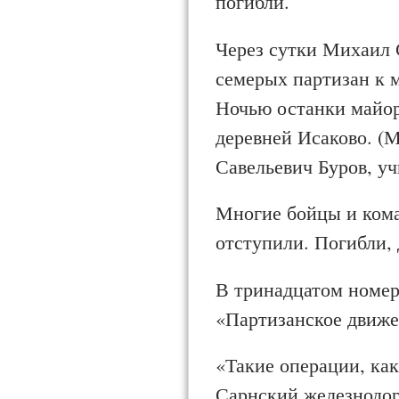
погибли.
Через сутки Михаил 
семерых партизан к м
Ночью останки майо­
де­ревней Исаково. (
Савельевич Буров, уч
Многие бойцы и кома
отступили. Погибли, 
В тринадцатом номере
«Партизанское движе
«Такие операции, ка
Сарнский железнодор