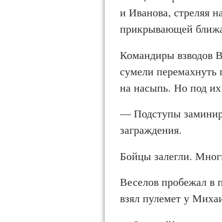
и Иванова, стреляя н
прикры­вающей ближа
Командиры взводов В
сумели перемахнуть 
на насыпь. Но под их
— Подступы заминиро
заграждения.
Бойцы залегли. Многи
Веселов пробежал в 
взял пулемет у Михаи