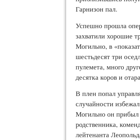
Гарнизон пал.
Успешно прошла опе
захватили хорошие тр
Могильно, в «показат
шестьдесят три осед
пулемета, много друг
десятка коров и отара
В плен попал управл
случайности избежал 
Могильно он прибыл и
родственника, комен
лейтенанта Леопольд