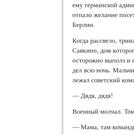
ему германской админ
отпало желание посет
Берлин.
Когда рассвело, три
Савкино, дом которог
осторожно выполз и п
дел всю ночь. Мальч
лежал советский ком
— Дядя, дядя!
Военный молчал. Том
— Мама, там команд