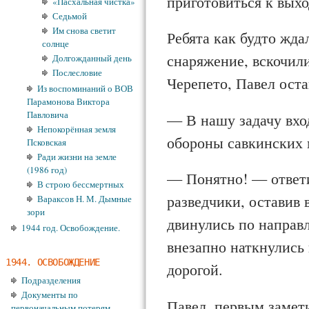
приготовиться к выхо
«Пасхальная чистка»
Седьмой
Им снова светит
Ребята как будто жда
солнце
снаряжение, вскочили
Долгожданный день
Послесловие
Черепето, Павел оста
Из воспоминаний о ВОВ
Парамонова Виктора
Павловича
— В нашу задачу вхо
Непокорённая земля
обороны савкинских 
Псковская
Ради жизни на земле
(1986 год)
— Понятно! — ответи
В строю бессмертных
разведчики, оставив
Вараксов Н. М. Дымные
зори
двинулись по направ
1944 год. Освобождение.
внезапно наткнулись 
1944. ОСВОБОЖДЕНИЕ
дорогой.
Подразделения
Документы по
Павел, первым замети
первоначальным потерям