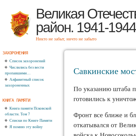
Пе
Великая Отечест
район. 1941-1944
Никто не забыт, ничто не забыто
ЗАХОРОНЕНИЯ
Список захоронений
Числились без вести
Савкинские мос
пропавшими…
Алфавитный список
захороненных
По указанию штаба п
готовились к уничто
КНИГА ПАМЯТИ
Книга памяти Псковской
Фронт все ближе и бл
области. Том 7
Списки по Книге Памяти
откатывался от Вели
Я помню эту войну
войска к Новосоколь