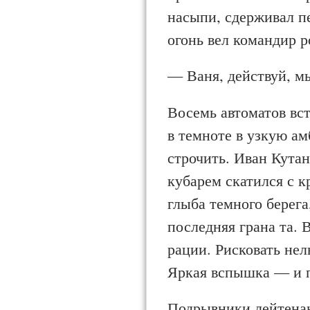
насыпи, сдерживал п
огонь вел командир 
— Ваня, действуй, м
Восемь автоматов вст
в темноте в узкую а
строчить. Иван Кутан
кубарем скатился с к
глыба темного берега
последняя грана та. 
рации. Рисковать нель
Яркая вспышка — и п
Подрывники лейтенан