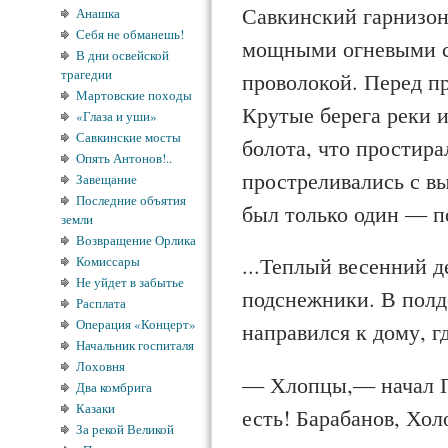
Савкинский гарнизон
Анашка
Себя не обманешь!
мощными огневыми ср
В дни освейской
трагедии
проволокой. Перед п
Мартовские походы
Крутые берега реки 
«Глаза и уши»
Савкинские мосты
болота, что простира
Опять Антонов!..
простреливались с в
Завещание
Последние объятия
был только один — п
земли
Возвращение Орлика
...Теплый весенний д
Комиссары
Не уйдет в забытье
подснежники. В полд
Расплата
Операция «Концерт»
направился к дому, г
Начальник госпиталя
Лоховня
— Хлопцы,— начал Па
Два комбрига
Казаки
есть! Барабанов, Хол
За рекой Великой