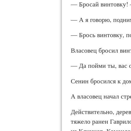
— Бросай винтовку! 
— А я говорю, подни
— Брось винтовку, п
Власовец бросил вин
— Да пойми ты, вас
Сенин бросился к дом
А власовец начал стр
Действительно, дере
тяжело ранен Гаврило
из Клинцов. Командо