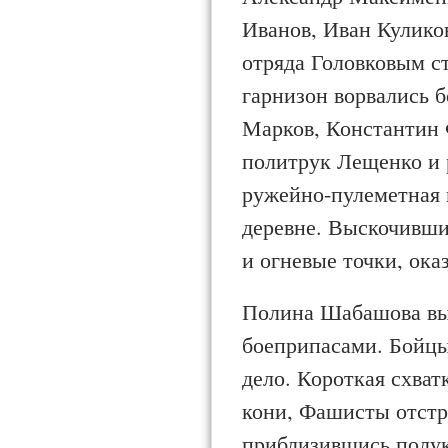
Иванов, Иван Кули­ко
отряда Головковым ст
гарнизон ворвались 
Марков, Константин Ф
политрук Ле­щенко и 
ружейно-пулеметная и
деревне. Выскочивши
и огневые точки, ока
Полина Шабашова выв
боеприпасами. Бойцы,
дело. Короткая схватк
кони, Фашисты отстре
приблизившись полук