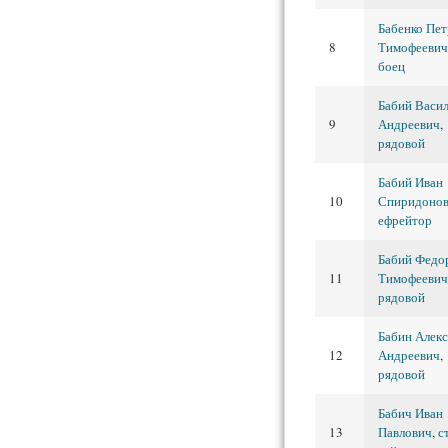
Бабенко Пет
8
Тимофеевич
боец
Бабий Васи
9
Андреевич
,
рядовой
Бабий Иван
10
Спиридоно
ефрейтор
Бабий Федо
11
Тимофеевич
рядовой
Бабин Алек
12
Андреевич
,
рядовой
Бабич Иван
13
Павлович
,
ст