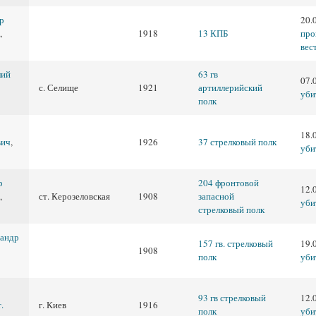
р
20.
,
1918
13 КПБ
про
вес
лий
63 гв
07.
с. Селище
1921
артиллерийский
уби
полк
18.
вич
,
1926
37 стрелковый полк
уби
р
204 фронтовой
12.
,
ст. Керозеловская
1908
запасной
уби
стрелковый полк
сандр
157 гв. стрелковый
19.
1908
полк
уби
93 гв стрелковый
12.
.
г. Киев
1916
полк
уби