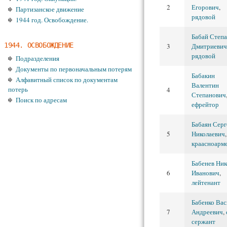
2
Егорович
,
Партизанское движение
рядовой
1944 год. Освобождение.
Бабай Степ
1944. ОСВОБОЖДЕНИЕ
3
Дмитриевич
рядовой
Подразделения
Документы по первоначальным потерям
Бабакин
Алфавитный список по документам
Валентин
потерь
4
Степанович
Поиск по адресам
ефрейтор
Бабаян Серг
5
Николаевич
,
краасноарм
Бабенев Ник
6
Иванович
,
лейтенант
Бабенко Вас
7
Андреевич
,
сержант