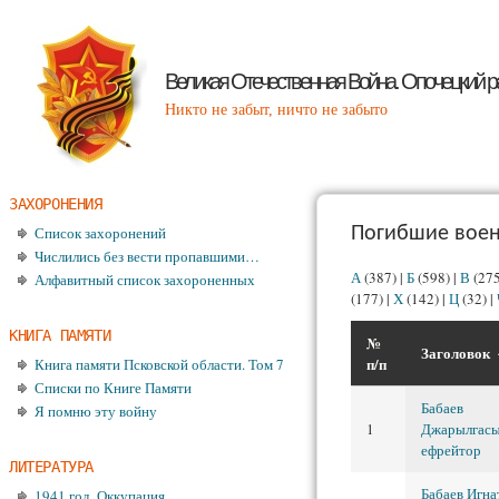
Великая Отечественная Война. Опочецкий р
Никто не забыт, ничто не забыто
ЗАХОРОНЕНИЯ
Список захоронений
Погибшие воен
Числились без вести пропавшими…
А
(387)
|
Б
(598)
|
В
(27
Алфавитный список захороненных
(177)
|
Х
(142)
|
Ц
(32)
|
КНИГА ПАМЯТИ
№
Заголовок
п/п
Книга памяти Псковской области. Том 7
Списки по Книге Памяти
Бабаев
Я помню эту войну
1
Джарылгас
ефрейтор
ЛИТЕРАТУРА
Бабаев Игна
1941 год. Оккупация.