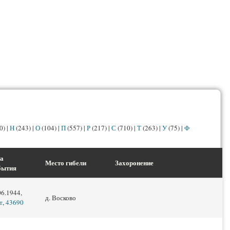
0)
|
Н
(243)
|
О
(104)
|
П
(557)
|
Р
(217)
|
С
(710)
|
Т
(263)
|
У
(75)
|
Ф
а
Место гибели
Захоронение
бытия
06.1944,
д. Восково
т
,
43690