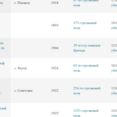
67 гв стрелковый
17.
гв.
г. Тбилиси
1918
полк
уби
375 стрелковый
19.
1893
полк
уби
он
29 гв отд танковая
12.
,
гв.
1904
бригада
уби
наф
65 гв стрелковый
16.
с. Хеоти
1924
полк
уби
254 гв стрелковый
13.
с. Советское
1922
т.
полк
уби
илий
1253 стрелковый
14.
1925
полк
уби