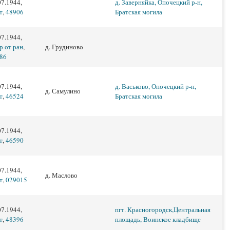
07.1944,
д. Заверняйка, Опочецкий р-н,
т
,
48906
Братская могила
07.1944,
р от ран
,
д. Грудиново
86
07.1944,
д. Васьково, Опочецкий р-н,
д. Самулино
т
,
46524
Братская могила
07.1944,
т
,
46590
07.1944,
д. Маслово
т
,
029015
07.1944,
пгт. Красногородск,Центральная
т
,
48396
площадь, Воинское кладбище