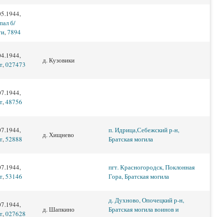
05.1944,
пал б/
ти
,
7894
04.1944,
д. Кузовики
т
,
027473
07.1944,
т
,
48756
07.1944,
п. Идрица,Себежский р-н,
д. Хищнево
т
,
52888
Братская могила
07.1944,
пгт. Красногородск, Поклонная
т
,
53146
Гора, Братская могила
д. Духново, Опочецкий р-н,
07.1944,
д. Шапкино
Братская могила воинов и
т
,
027628