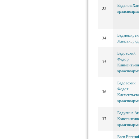
Баданов Ха
33
краасноарм
Бадмоцирен
34
Жалсан
,
ряд
Бадовский
Федор
35
Климентьев
краасноарм
Бадовский
Федот
36
Клементьев
краасноарм
Бадулина А
37
Константин
краасноарм
Баев Евгени