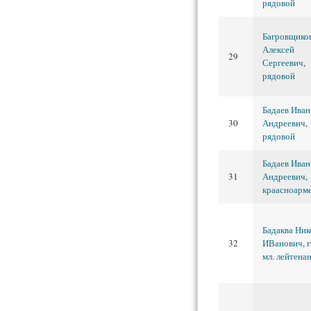
рядовой
Багровщико
Алексей
29
Сергеевич
,
рядовой
Бадаев Иван
30
Андреевич
,
рядовой
Бадаев Иван
31
Андреевич
,
краасноарм
Бадаква Ник
32
ИВанович
,
г
мл. лейтена