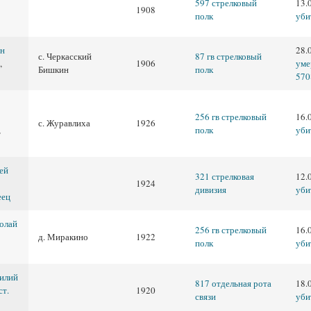
597 стрелковый
13.
1908
полк
уби
ан
28.
с. Черкасский
87 гв стрелковый
,
1906
уме
Бишкин
полк
570
256 гв стрелковый
16.
с. Журавлиха
1926
,
полк
уби
ей
321 стрелковая
12.
1924
дивизия
уби
еец
олай
256 гв стрелковый
16.
д. Миракино
1922
полк
уби
илий
817 отдельная рота
18.
ст.
1920
связи
уби