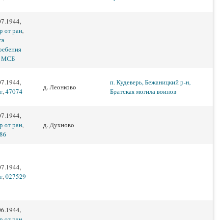
07.1944,
р от ран
,
га
ребения
 МСБ
07.1944,
п. Кудеверь, Бежаницкий р-н,
д. Леонково
т
,
47074
Братская могила воинов
07.1944,
р от ран
,
д. Духново
86
07.1944,
т
,
027529
06.1944,
р от ран
,