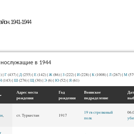
Перейти к основному
содержанию
айон. 1941-1944
нослужащие в 1944
5)
|
Г
(437)
|
Д
(255)
|
Е
(142)
|
Ж
(86)
|
З
(222)
|
И
(228)
|
К
(1008)
|
Л
(267)
|
М
(57
Ч
(143)
|
Ш
(276)
|
Щ
(30)
|
Э
(6)
|
Ю
(52)
|
Я
(61)
Адрес места
Год
Воинское
Дат
рождения
рождения
подраделение
вы
19 гв стрелковый
06.
ын
,
ст. Туркестан
1917
полк
уби
т