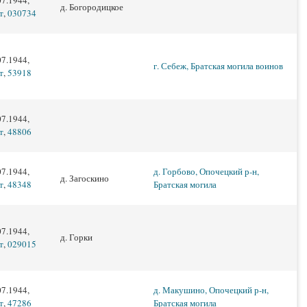
07.1944,
д. Богородицкое
т
,
030734
07.1944,
г. Себеж, Братская могила воинов
т
,
53918
07.1944,
т
,
48806
07.1944,
д. Горбово, Опочецкий р-н,
д. Загоскино
т
,
48348
Братская могила
07.1944,
д. Горки
т
,
029015
07.1944,
д. Макушино, Опочецкий р-н,
т
,
47286
Братская могила