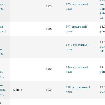
имат
,
1253 стрелковый
кни
1924
еец
полк
пог
456
сд
ов
597 стрелковый
14.
1902
овой
полк
уби
19.
1347 стрелковый
уме
ич
,
полк
541
еец
1347 стрелковый
19.
1897
ич
,
полк
уби
еец
нна
258 гв стрелковый
17.
овна
,
г. Бийск
1924
полк
уме
еец
й