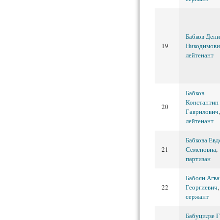
Бабков Дени
19
Никодимови
лейтенант
Бабков
Константин
20
Гаврилович
,
лейтенант
Бабкова Евд
21
Семеновна
,
партизан
Бабоян Агва
22
Георгиевич
сержант
Бабуцидзе Г