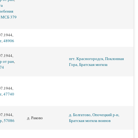
га
ребения
 МСБ 379
07.1944,
т
,
48906
07.1944,
пгт. Красногородск, Поклонная
р от ран
,
Гора, Братская могила
74
07.1944,
т
,
47740
07.1944,
д. Болгатово, Опочецкий р-н,
д. Раково
р
,
57086
Братская могила воинов