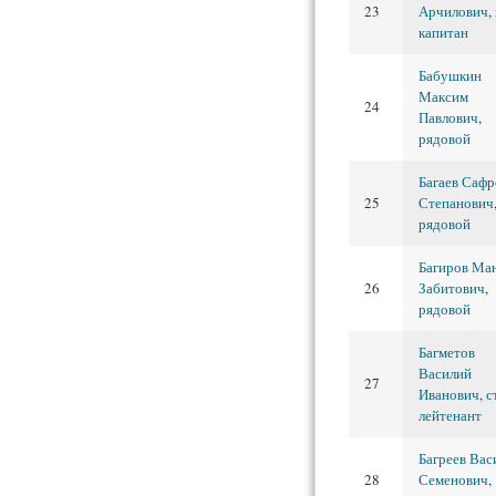
23
Арчилович
,
капитан
Бабушкин
Максим
24
Павлович
,
рядовой
Багаев Сафр
25
Степанович
рядовой
Багиров Ма
26
Забитович
,
рядовой
Багметов
Василий
27
Иванович
,
с
лейтенант
Багреев Вас
28
Семенович
,