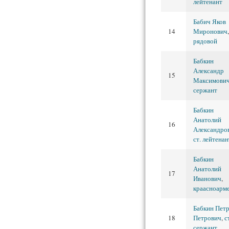
лейтенант
Бабич Яков
14
Миронович
,
рядовой
Бабкин
Александр
15
Максимови
сержант
Бабкин
Анатолий
16
Александро
ст. лейтенан
Бабкин
Анатолий
17
Иванович
,
краасноарм
Бабкин Пет
18
Петрович
,
с
сержант