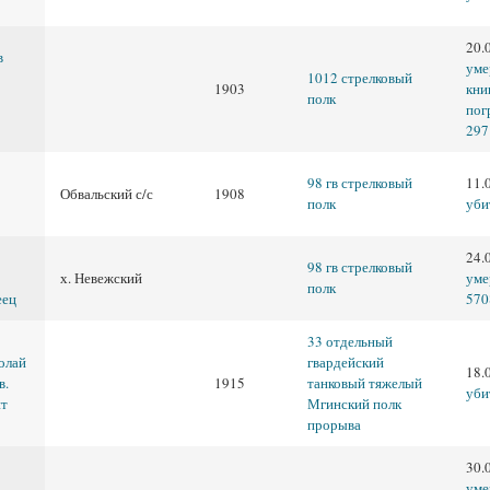
20.
в
уме
1012 стрелковый
1903
кни
полк
пог
297
98 гв стрелковый
11.
Обвальский с/с
1908
полк
уби
24.
98 гв стрелковый
х. Невежский
уме
полк
еец
570
33 отдельный
олай
гвардейский
18.
в.
1915
танковый тяжелый
уби
нт
Мгинский полк
прорыва
30.
уме