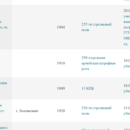
20.
уме
с
кни
255 гв стрелковый
ч
,
гв.
1904
пог
полк
575
ОМС
сд
298 отдельная
10.
1910
армейская штрафная
уби
рота
окия
16.
1909
13 КПБ
уби
н
256 гв стрелковый
11.
,
ст.
г. Ахалкалаки
1920
полк
уби
аиоз