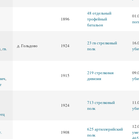
48 отдельный
01.
1896
трофейный
пог
батальон
23 гв стрелковый
16.
д. Гольдово
1924
ч
,
гв.
полк
уби
219 стрелковая
09.
1915
вич
,
дивизия
уби
т
713 стрелковый
11.
1924
полк
уби
еец
р
12.
625 артиллерийский
т.
1908
уме
полк
465