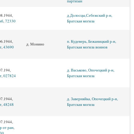
партизан
08.1944,
д.Долосцы,Себежский р-н,
иб
,
72330
Братская могила
06.1944,
п. Кудеверь, Бежаницкий р-н,
д. Монино
т
,
43690
Братская могила воинов
07.194,
д. Васьково, Опочецкий р-н,
т
,
027824
Братская могила
07.1944,
д. Заверняйка, Опочецкий р-н,
т
,
48248
Братская могила
07.1944,
р от ран
,
30