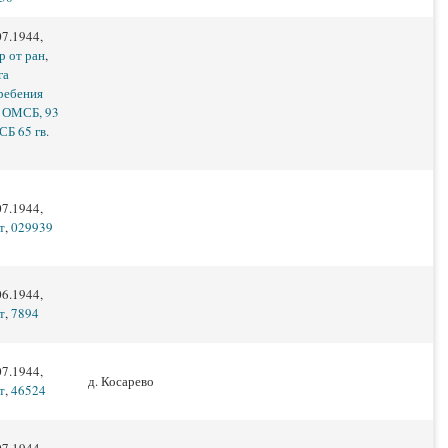
07.1944,
р от ран
,
га
ребения
 ОМСБ, 93
Б 65 гв.
07.1944,
т
,
029939
06.1944,
т
,
7894
07.1944,
д. Косарево
т
,
46524