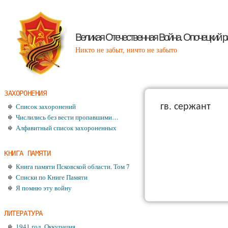
Великая Отечественная Война. Опочецкий р
Никто не забыт, ничто не забыто
ЗАХОРОНЕНИЯ
Список захоронений
гв. сержант
Числились без вести пропавшими…
Алфавитный список захороненных
КНИГА ПАМЯТИ
Книга памяти Псковской области. Том 7
Списки по Книге Памяти
Я помню эту войну
ЛИТЕРАТУРА
1941 год. Оккупация.