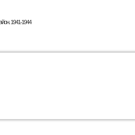
Перейти к основному
содержанию
айон. 1941-1944