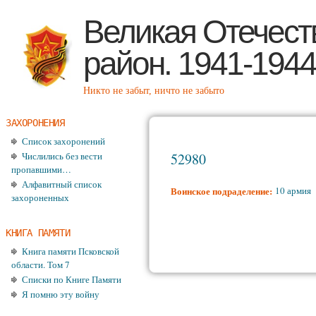
Пе
Великая Отечест
район. 1941-1944
Никто не забыт, ничто не забыто
ЗАХОРОНЕНИЯ
Список захоронений
Числились без вести
52980
пропавшими…
Алфавитный список
Воинское подраделение:
10 армия
захороненных
КНИГА ПАМЯТИ
Книга памяти Псковской
области. Том 7
Списки по Книге Памяти
Я помню эту войну