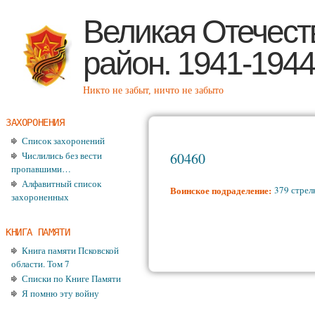
Пе
Великая Отечест
район. 1941-1944
Никто не забыт, ничто не забыто
ЗАХОРОНЕНИЯ
Список захоронений
Числились без вести
60460
пропавшими…
Алфавитный список
Воинское подраделение:
379 стрел
захороненных
КНИГА ПАМЯТИ
Книга памяти Псковской
области. Том 7
Списки по Книге Памяти
Я помню эту войну