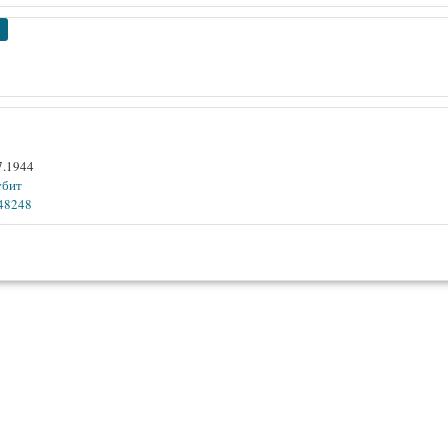
7.1944
убит
48248