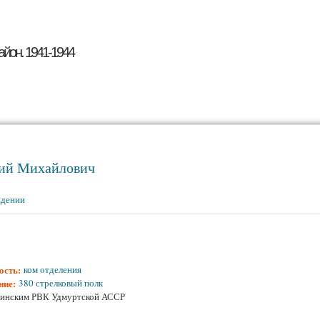
Перейти к основному
содержанию
айон. 1941-1944
ий Михайлович
ждении
ость:
ком отделения
ние:
380 стрелковый полк
инским РВК Удмуртской АССР