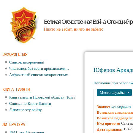
Великая Отечественная Война. Опочецкий р
Никто не забыт, ничто не забыто
ЗАХОРОНЕНИЯ
Список захоронений
Числились без вести пропавшими…
Юферов Аркад
Алфавитный список захороненных
Погибшие при освобо
КНИГА ПАМЯТИ
Убрать
Место службы
Книга памяти Псковской области. Том 7
Списки по Книге Памяти
Звание:
мл. сержант
Я помню эту войну
Воинская специальн
Воинское подраделе
Кем призван:
Сантак
ЛИТЕРАТУРА
Дата призыва:
1942
1941 год. Оккупация.