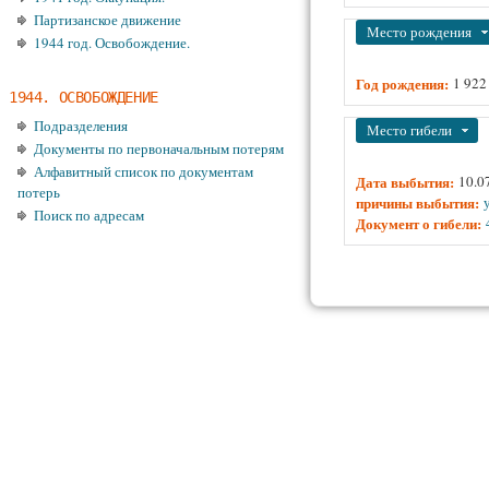
Партизанское движение
Убрать
Место рождения
1944 год. Освобождение.
Год рождения:
1 922
1944. ОСВОБОЖДЕНИЕ
Подразделения
Убрать
Место гибели
Документы по первоначальным потерям
Алфавитный список по документам
Дата выбытия:
10.0
потерь
причины выбытия:
Поиск по адресам
Документ о гибели: