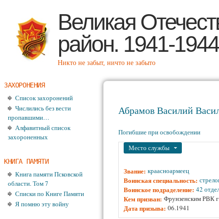
Пе
Великая Отечест
район. 1941-1944
Никто не забыт, ничто не забыто
ЗАХОРОНЕНИЯ
Список захоронений
Числились без вести
Абрамов Василий Васи
пропавшими…
Алфавитный список
Погибшие при освобождении
захороненных
Убрать
Место службы
КНИГА ПАМЯТИ
Звание:
краасноармеец
Книга памяти Псковской
Воинская специальность:
стрело
области. Том 7
Воинское подраделение:
42 отде
Списки по Книге Памяти
Кем призван:
Фрунзенским РВК г
Я помню эту войну
Дата призыва:
06.1941