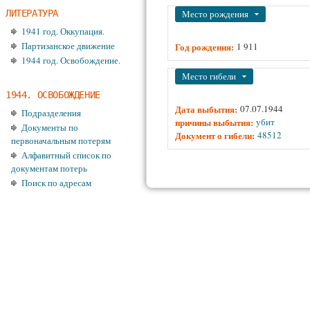
ЛИТЕРАТУРА
Убрать
Место рождения
1941 год. Оккупация.
Партизанское движение
Год рождения:
1 911
1944 год. Освобождение.
Убрать
Место гибели
1944. ОСВОБОЖДЕНИЕ
Дата выбытия:
07.07.1944
Подразделения
причины выбытия:
убит
Документы по
Документ о гибели:
48512
первоначальным потерям
Алфавитный список по
документам потерь
Поиск по адресам