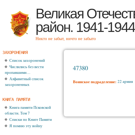
Пе
Великая Отечест
район. 1941-1944
Никто не забыт, ничто не забыто
ЗАХОРОНЕНИЯ
Список захоронений
Числились без вести
47380
пропавшими…
Алфавитный список
Воинское подраделение:
22 армия
захороненных
КНИГА ПАМЯТИ
Книга памяти Псковской
области. Том 7
Списки по Книге Памяти
Я помню эту войну