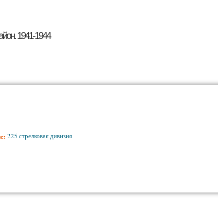
Перейти к основному
содержанию
айон. 1941-1944
ие:
225 стрелковая дивизия