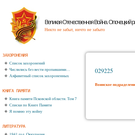
Великая Отечественная Война. Опочецкий р
Никто не забыт, ничто не забыто
ЗАХОРОНЕНИЯ
Список захоронений
Числились без вести пропавшими…
029225
Алфавитный список захороненных
Воинское подраделен
КНИГА ПАМЯТИ
Книга памяти Псковской области. Том 7
Списки по Книге Памяти
Я помню эту войну
ЛИТЕРАТУРА
1941 год. Оккупация.