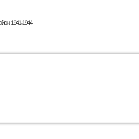
Перейти к основному
содержанию
айон. 1941-1944