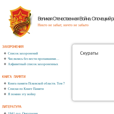
Великая Отечественная Война. Опочецкий р
Никто не забыт, ничто не забыто
ЗАХОРОНЕНИЯ
Список захоронений
Скураты
Числились без вести пропавшими…
Алфавитный список захороненных
КНИГА ПАМЯТИ
Книга памяти Псковской области. Том 7
Списки по Книге Памяти
Я помню эту войну
ЛИТЕРАТУРА
1941 год. Оккупация.